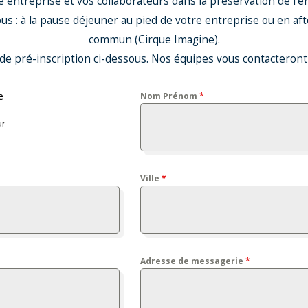
e entreprise et vos collaborateurs dans la préservation de l’
us : à la pause déjeuner au pied de votre entreprise ou en af
commun (Cirque Imagine).
de pré-inscription ci-dessous. Nos équipes vous contacteront d
e
Nom Prénom
*
ur
Ville
*
Adresse de messagerie
*