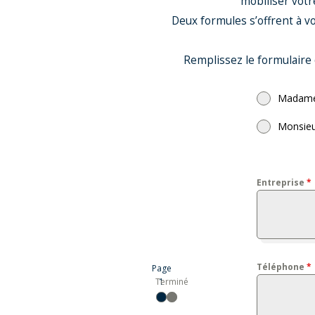
mobiliser votr
Deux formules s’offrent à vo
Remplissez le formulaire 
Madam
Monsie
Entreprise
*
Téléphone
*
Page
Terminé
1