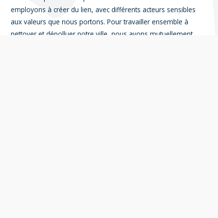
employons à créer du lien, avec différents acteurs sensibles
aux valeurs que nous portons. Pour travailler ensemble à
nettoyer et dépolluer notre ville, nous avons mutuellement
besoin les uns des autres.
Sécuriser
Qui dit action, dit sécurité ! Nous manipulons la matière, nous
la retirons parfois des fleuves ou de simples lieux que nous
nettoyons. Nous sommes attentifs à ce que nos bénévoles
soient dans un cadre sécurisé, encadré et apaisant. C’est en
parti le secret de la réussite de toutes nos actions ! Nous
collaborons avec des professionnels de l’encadrement et de la
sécurité pour pérenniser nos actions.
Communiquer
Notre action est également motivée par l’envie de transmettre
et de faire naître de la motivation chez ceux qui nous suivent !