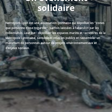
solidaire
Nettoyons Lyon est une association lyonnaise qui dépollue les “zones
que personne n’ose regarder“, parfois laissées à l’abandon par les
collectivités. Leur but : dépolluer les espaces marins et terrestres de la
Métropole Lyonnaise, sensibiliser tous les publics et rassembler un
maximum de personnes autour de projets environnementaux et
d’enjeux sociaux.